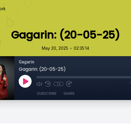
ork
Gagarin: (20-05-25)
•
May 20, 2025
02:35:14
Gagarin
Gagarin: (20-05-25)
1x
SUBSCRIBE
SHARE