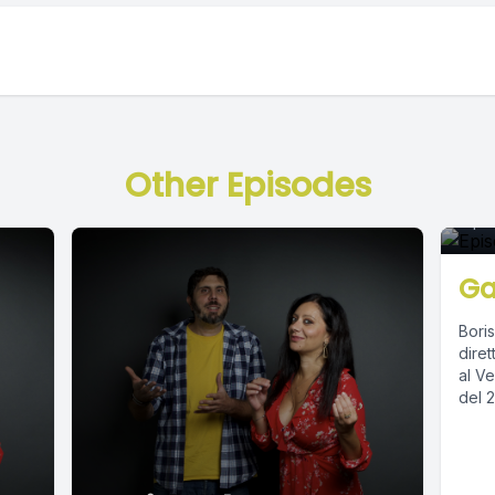
E
Other Episodes
Apri
Ga
Boris
diret
al Ven
del 2