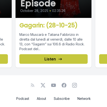
Episode
October 28, 2025
•
02:35:26
Gagarin: (28-10-25)
Marco Muscarà e Tatiana Fabbrizio in
lle
diretta dal lunedì al venerdì, dalle 10 alle
ock.
13, con “Gagarin” sui 106.6 di Radio Rock.
Podcast del...
Listen
Podcast
About
Subscribe
Network