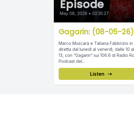
Episode
May 08, 2026
•
02:35:27
Gagarin: (08-05-26)
Marco Muscarà e Tatiana Fabbrizio in
diretta dal lunedì al venerdì, dalle 10 a
13, con “Gagarin” sui 106.6 di Radio R
Podcast del...
Listen