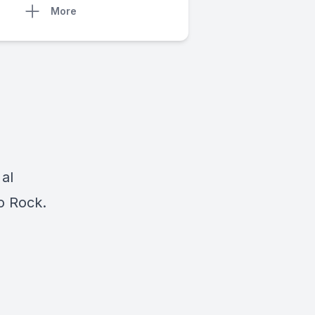
More
 al
io Rock.