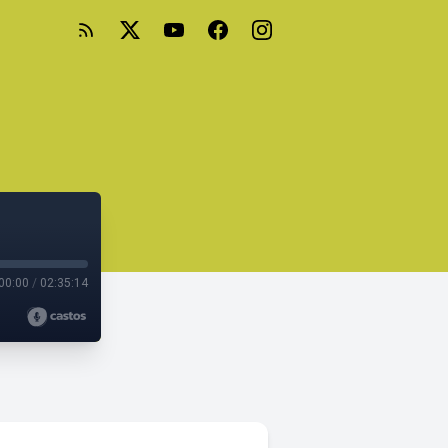
00:00
/
02:35:14