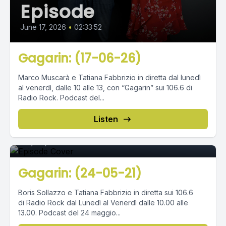
Episode
June 17, 2026
•
02:33:52
Gagarin: (17-06-26)
Marco Muscarà e Tatiana Fabbrizio in diretta dal lunedì
al venerdì, dalle 10 alle 13, con “Gagarin” sui 106.6 di
Radio Rock. Podcast del...
Episode 0
Listen
May 26, 2021
•
02:50:46
Gagarin: (24-05-21)
Boris Sollazzo e Tatiana Fabbrizio in diretta sui 106.6
di Radio Rock dal Lunedì al Venerdì dalle 10.00 alle
13.00. Podcast del 24 maggio...