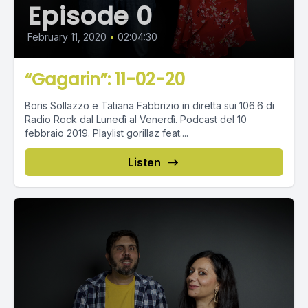
Episode 0
February 11, 2020
•
02:04:30
“Gagarin”: 11-02-20
Boris Sollazzo e Tatiana Fabbrizio in diretta sui 106.6 di
Radio Rock dal Lunedì al Venerdì. Podcast del 10
febbraio 2019. Playlist gorillaz feat....
Listen