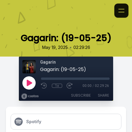
Gagarin: (19-05-25)
•
May 19, 2025
02:29:26
Gagarin
Gagarin: (19-05-25)
1x
00:00
/
02:29:26
SUBSCRIBE
SHARE
Spotify