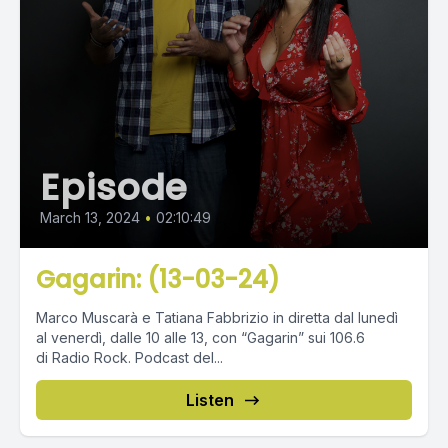
Episode
March 13, 2024
•
02:10:49
Gagarin: (13-03-24)
Marco Muscarà e Tatiana Fabbrizio in diretta dal lunedì
al venerdì, dalle 10 alle 13, con “Gagarin” sui 106.6
di Radio Rock. Podcast del...
Listen