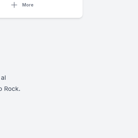
More
 al
io Rock.