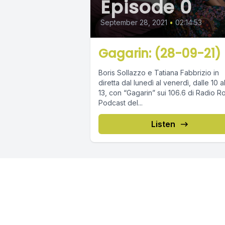
Episode 0
September 28, 2021
•
02:14:53
Gagarin: (28-09-21)
Boris Sollazzo e Tatiana Fabbrizio in
diretta dal lunedì al venerdì, dalle 10 a
13, con “Gagarin” sui 106.6 di Radio R
Podcast del...
Listen