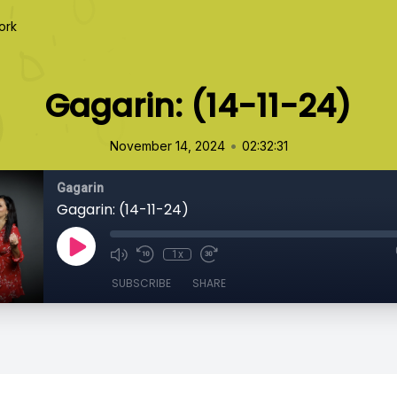
ork
Gagarin: (14-11-24)
•
November 14, 2024
02:32:31
Gagarin
Gagarin: (14-11-24)
1x
SUBSCRIBE
SHARE