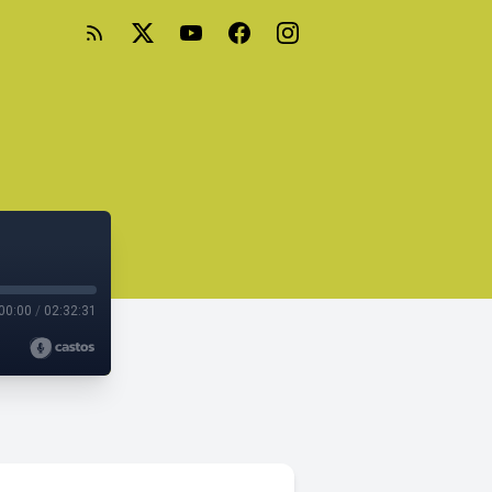
00:00
/
02:32:31