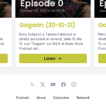
Episode 0
E
October 20, 2021
•
02:09:29
Janu
Gagarin: (20-10-21)
Ga
Boris Sollazzo e Tatiana Fabbrizio in
Marc
lle
diretta dal lunedì al venerdì, dalle 10 alle
diret
ock.
13, con “Gagarin” sui 106.6 di Radio Rock.
13, c
Podcast del...
Podca
Listen
Podcast
About
Subscribe
Network