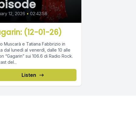
pisode
ary 12, 2026
•
02:42:58
garin: (12-01-26)
o Muscarà e Tatiana Fabbrizio in
ta dal lunedì al venerdì, dalle 10 alle
on “Gagarin” sui 106.6 di Radio Rock.
st del...
Listen