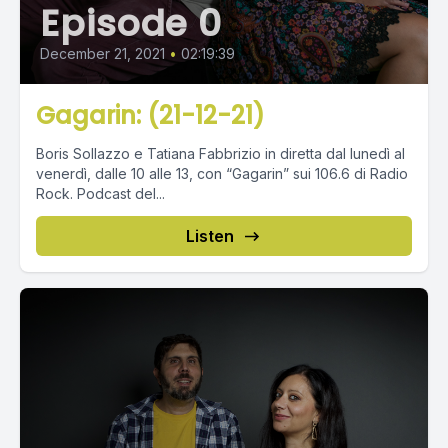
Episode 0
December 21, 2021
•
02:19:39
Gagarin: (21-12-21)
Boris Sollazzo e Tatiana Fabbrizio in diretta dal lunedì al
venerdì, dalle 10 alle 13, con “Gagarin” sui 106.6 di Radio
Rock. Podcast del...
Listen