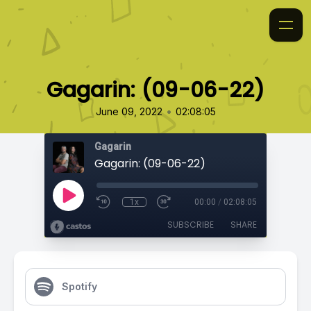
Gagarin: (09-06-22)
•
June 09, 2022
02:08:05
Gagarin
Gagarin: (09-06-22)
1x
00:00
/
02:08:05
SUBSCRIBE
SHARE
Spotify