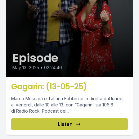
Episode
May 13, 2025
•
02:24:40
Gagarin: (13-05-25)
Marco Muscarà e Tatiana Fabbrizio in diretta dal lunedì
al venerdì, dalle 10 alle 13, con “Gagarin” sui 106.6
di Radio Rock. Podcast del...
Listen