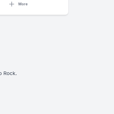
More
l
io Rock.