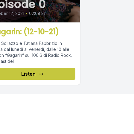
pisode 0
ber 12, 2021
•
02:08:31
garin: (12-10-21)
 Sollazzo e Tatiana Fabbrizio in
ta dal lunedì al venerdì, dalle 10 alle
on “Gagarin” sui 106.6 di Radio Rock.
st del...
Listen