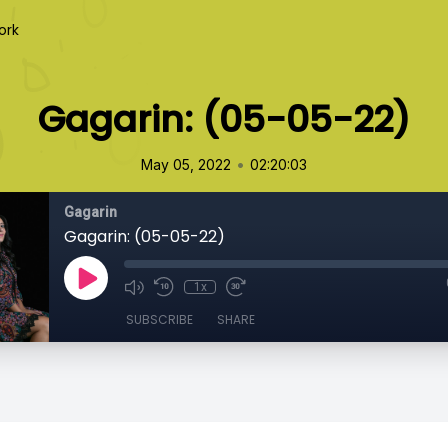
ork
Gagarin: (05-05-22)
•
May 05, 2022
02:20:03
Gagarin
Gagarin: (05-05-22)
1x
SUBSCRIBE
SHARE