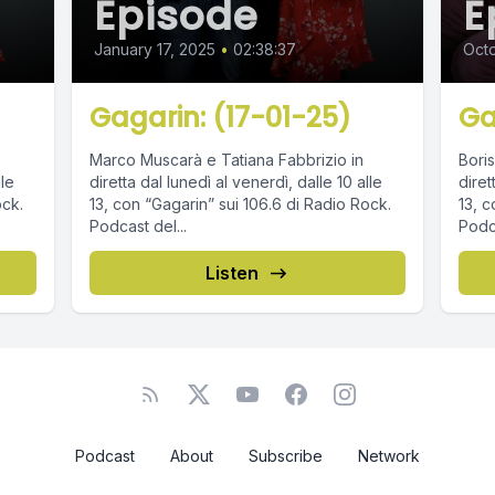
Episode
E
January 17, 2025
•
02:38:37
Octo
Gagarin: (17-01-25)
Ga
Marco Muscarà e Tatiana Fabbrizio in
Boris
lle
diretta dal lunedì al venerdì, dalle 10 alle
diret
ock.
13, con “Gagarin” sui 106.6 di Radio Rock.
13, c
Podcast del...
Podca
Listen
Podcast
About
Subscribe
Network