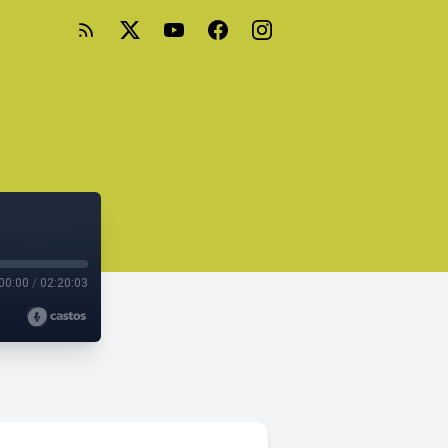
00:00
/
02:20:03