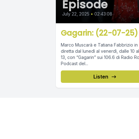
Episode
July 22, 2025
•
02:43:08
Gagarin: (22-07-25)
Marco Muscarà e Tatiana Fabbrizio in
diretta dal lunedì al venerdì, dalle 10 a
13, con “Gagarin” sui 106.6 di Radio R
Podcast del...
Listen