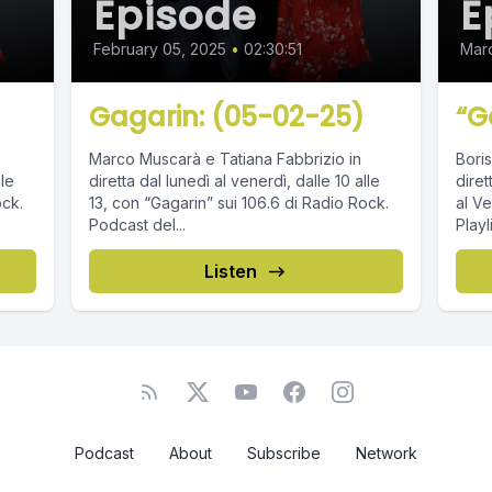
Episode
E
February 05, 2025
•
02:30:51
Mar
Gagarin: (05-02-25)
“G
Marco Muscarà e Tatiana Fabbrizio in
Boris
lle
diretta dal lunedì al venerdì, dalle 10 alle
diret
ock.
13, con “Gagarin” sui 106.6 di Radio Rock.
al Venerdì. Podca
Podcast del...
Listen
Podcast
About
Subscribe
Network