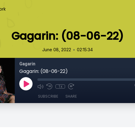
ork
Gagarin: (08-06-22)
•
June 08, 2022
02:15:34
Gagarin
Gagarin: (08-06-22)
1x
SUBSCRIBE
SHARE