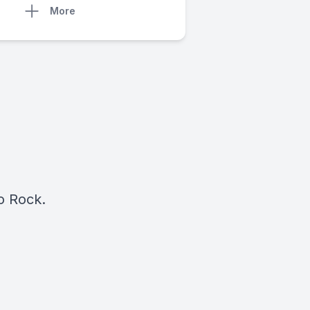
More
l
io Rock.