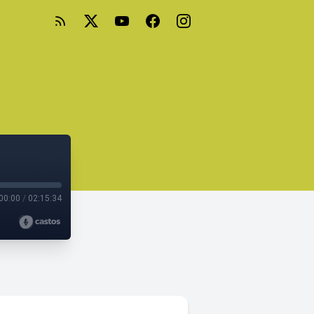
00:00
/
02:15:34