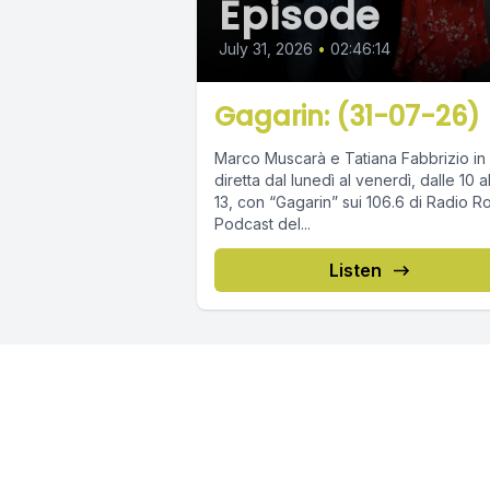
Episode
July 31, 2026
•
02:46:14
Gagarin: (31-07-26)
Marco Muscarà e Tatiana Fabbrizio in
diretta dal lunedì al venerdì, dalle 10 a
13, con “Gagarin” sui 106.6 di Radio R
Podcast del...
Listen