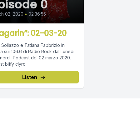
pisode 0
ch 02, 2020
•
02:36:55
agarin”: 02-03-20
 Sollazzo e Tatiana Fabbrizio in
ta sui 106.6 di Radio Rock dal Lunedì
st del 02 marzo 2020.
Playlist biffy clyro...
Listen