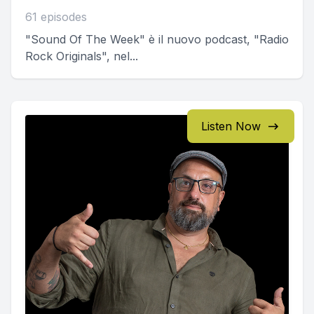
61 episodes
"Sound Of The Week" è il nuovo podcast, "Radio
Rock Originals", nel...
Listen Now