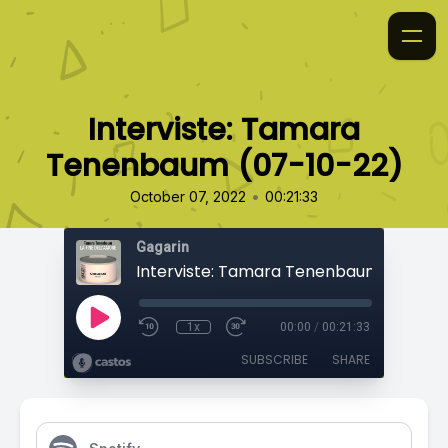
Interviste: Tamara
Tenenbaum (07-10-22)
•
October 07, 2022
00:21:33
Gagarin
Interviste: Tamara Tenenbaum (07-10-
1x
00:00
/
00:21:33
SUBSCRIBE
SHARE