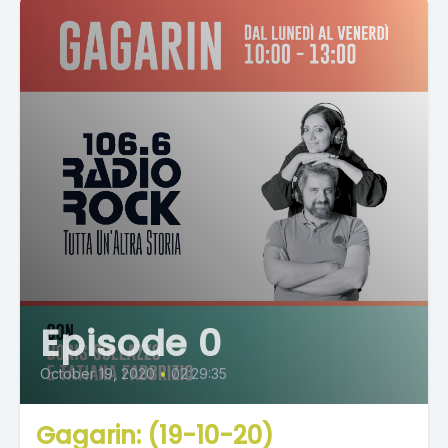
Episode 0
October 19, 2020
•
02:29:35
Gagarin: (19-10-20)