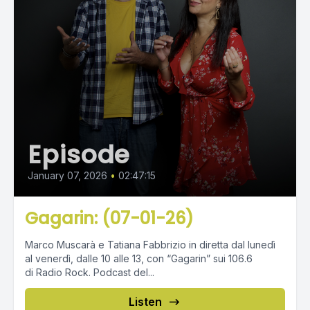
Episode
January 07, 2026
•
02:47:15
Gagarin: (07-01-26)
Marco Muscarà e Tatiana Fabbrizio in diretta dal lunedì
al venerdì, dalle 10 alle 13, con “Gagarin” sui 106.6
di Radio Rock. Podcast del...
Listen