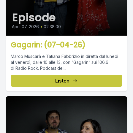
Episode
April 07, 2026
•
02:38:00
Gagarin: (07-04-26)
Marco Muscarà e Tatiana Fabbrizio in diretta dal lunedì
al venerdì, dalle 10 alle 13, con “Gagarin” sui 106.6
di Radio Rock. Podcast del...
Listen