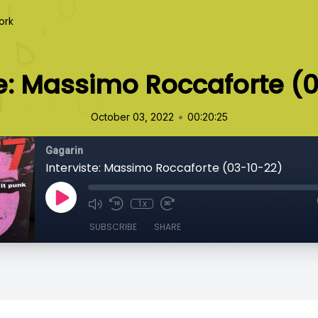
ork
te: Massimo Roccaforte (
•
October 03, 2022
00:20:25
Gagarin
Interviste: Massimo Roccaforte (03-10-22)
1x
SUBSCRIBE
SHARE