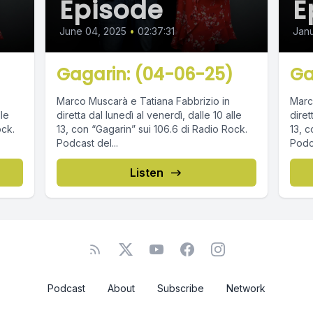
Episode
E
June 04, 2025
•
02:37:31
Janu
Gagarin: (04-06-25)
Ga
Marco Muscarà e Tatiana Fabbrizio in
Marc
lle
diretta dal lunedì al venerdì, dalle 10 alle
diret
ock.
13, con “Gagarin” sui 106.6 di Radio Rock.
13, c
Podcast del...
Podca
Listen
Podcast
About
Subscribe
Network