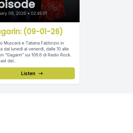
pisode
ary 09, 2026
•
02:45:01
garin: (09-01-26)
o Muscarà e Tatiana Fabbrizio in
ta dal lunedì al venerdì, dalle 10 alle
on “Gagarin” sui 106.6 di Radio Rock.
st del...
Listen