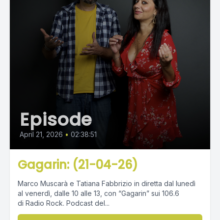
Episode
April 21, 2026
•
02:38:51
Gagarin: (21-04-26)
Marco Muscarà e Tatiana Fabbrizio in diretta dal lunedì
al venerdì, dalle 10 alle 13, con “Gagarin” sui 106.6
di Radio Rock. Podcast del...