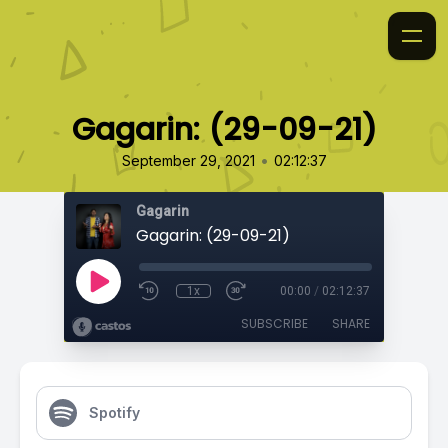
Gagarin: (29-09-21)
•
September 29, 2021
02:12:37
Gagarin
Gagarin: (29-09-21)
1x
00:00
/
02:12:37
SUBSCRIBE
SHARE
Spotify