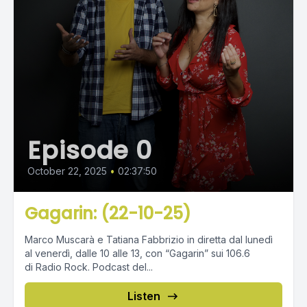
Episode 0
October 22, 2025
•
02:37:50
Gagarin: (22-10-25)
Marco Muscarà e Tatiana Fabbrizio in diretta dal lunedì
al venerdì, dalle 10 alle 13, con “Gagarin” sui 106.6
di Radio Rock. Podcast del...
Listen