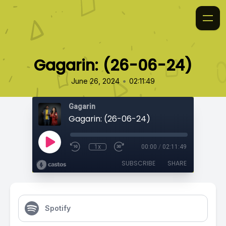
Gagarin: (26-06-24)
•
June 26, 2024
02:11:49
Gagarin
Gagarin: (26-06-24)
1x
00:00
/
02:11:49
SUBSCRIBE
SHARE
Spotify