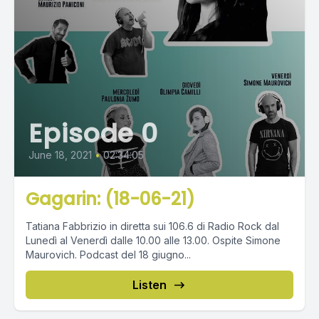
Episode 0
June 18, 2021
•
02:34:05
Gagarin: (18-06-21)
Tatiana Fabbrizio in diretta sui 106.6 di Radio Rock dal
Lunedì al Venerdì dalle 10.00 alle 13.00. Ospite Simone
Maurovich. Podcast del 18 giugno...
Listen