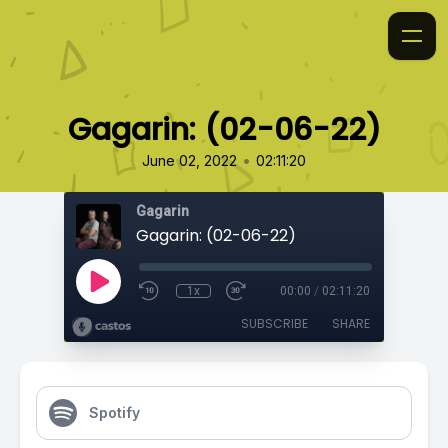
Gagarin: (02-06-22)
•
June 02, 2022
02:11:20
Gagarin
Gagarin: (02-06-22)
1x
00:00
/
02:11:20
SUBSCRIBE
SHARE
Spotify