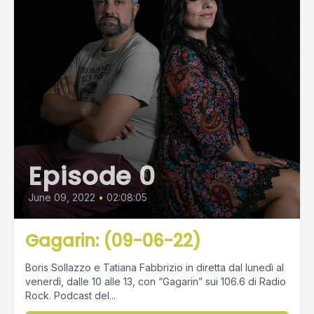
Episode 0
June 09, 2022
•
02:08:05
Gagarin: (09-06-22)
Boris Sollazzo e Tatiana Fabbrizio in diretta dal lunedì al
venerdì, dalle 10 alle 13, con “Gagarin” sui 106.6 di Radio
Rock. Podcast del...