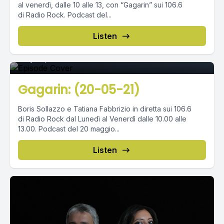
al venerdì, dalle 10 alle 13, con “Gagarin” sui 106.6
di Radio Rock. Podcast del...
Episode 0
Listen
May 24, 2021
•
02:42:39
Gagarin: (20-05-21)
Boris Sollazzo e Tatiana Fabbrizio in diretta sui 106.6
di Radio Rock dal Lunedì al Venerdì dalle 10.00 alle
13.00. Podcast del 20 maggio...
Listen