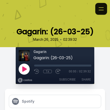
Gagarin: (26-03-25)
•
March 26, 2025
02:39:32
Gagarin
Gagarin: (26-03-25)
1x
00:00
/
02:39:32
SUBSCRIBE
SHARE
Spotify