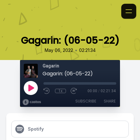
Gagarin: (06-05-22)
•
May 06, 2022
02:21:34
Gagarin
Gagarin: (06-05-22)
1x
00:00
/
02:21:34
SUBSCRIBE
SHARE
Spotify