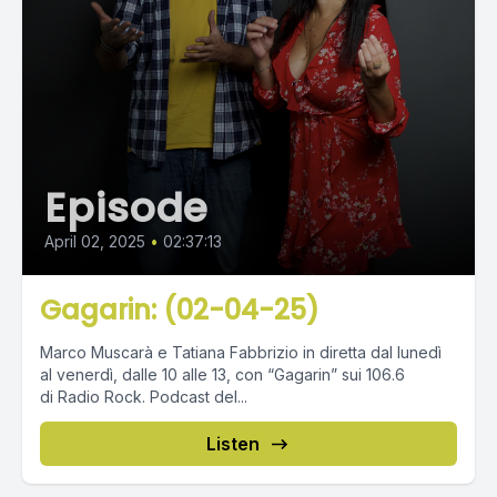
Episode
April 02, 2025
•
02:37:13
Gagarin: (02-04-25)
Marco Muscarà e Tatiana Fabbrizio in diretta dal lunedì
al venerdì, dalle 10 alle 13, con “Gagarin” sui 106.6
di Radio Rock. Podcast del...
Listen