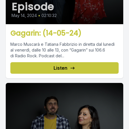
Episode
May 14, 2024
•
02:10:32
Gagarin: (14-05-24)
Marco Muscarà e Tatiana Fabbrizio in diretta dal lunedì
al venerdì, dalle 10 alle 13, con “Gagarin” sui 106.6
di Radio Rock. Podcast del...
Listen