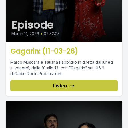
Episode
March 11, 2026
•
02:32:03
Gagarin: (11-03-26)
Marco Muscarà e Tatiana Fabbrizio in diretta dal lunedì
al venerdì, dalle 10 alle 13, con “Gagarin” sui 106.6
di Radio Rock. Podcast del...
Listen