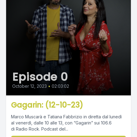
Episode 0
October 12, 2023
•
02:03:02
Gagarin: (12-10-23)
Marco Muscarà e Tatiana Fabbrizio in diretta dal lunedì
al venerdì, dalle 10 alle 13, con “Gagarin” sui 106.6
di Radio Rock. Podcast del...