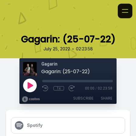
Gagarin: (25-07-22)
•
July 25, 2022
02:23:58
Gagarin
Gagarin: (25-07-22)
1x
00:00
/
02:23:58
SUBSCRIBE
SHARE
Spotify