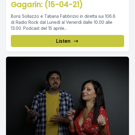
Gagarin: (15-04-21)
Boris Sollazzo e Tatiana Fabbrizio in diretta sui 106.6
di Radio Rock dal Lunedì al Venerdì dalle 10.00 alle
13.00. Podcast del 15 aprile...
Listen