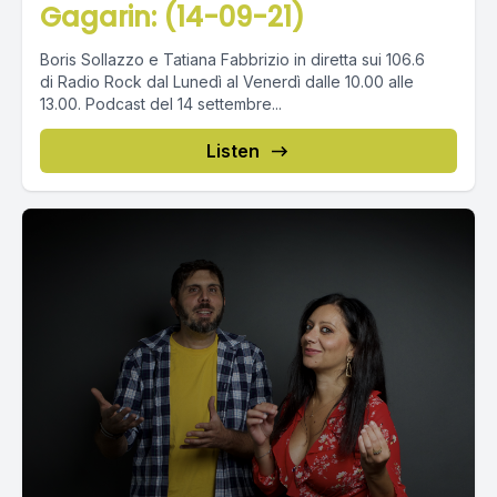
Gagarin: (14-09-21)
Boris Sollazzo e Tatiana Fabbrizio in diretta sui 106.6
di Radio Rock dal Lunedì al Venerdì dalle 10.00 alle
13.00. Podcast del 14 settembre...
Listen