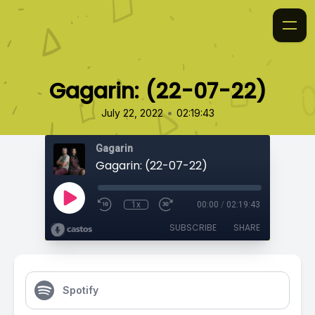
Gagarin: (22-07-22)
•
July 22, 2022
02:19:43
Gagarin
Gagarin: (22-07-22)
1x
00:00
/
02:19:43
SUBSCRIBE
SHARE
Spotify