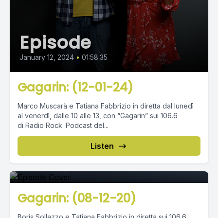
Episode
January 12, 2024
•
01:58:35
Gagarin: (12-01-24)
Marco Muscarà e Tatiana Fabbrizio in diretta dal lunedì
al venerdì, dalle 10 alle 13, con “Gagarin” sui 106.6
di Radio Rock. Podcast del...
Episode 0
Listen
December 09, 2020
•
02:27:03
Gagarin: (08-12-20)
Boris Sollazzo e Tatiana Fabbrizio in diretta sui 106.6