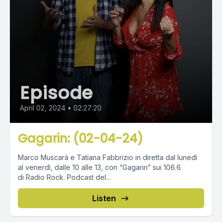
Episode
April 02, 2024
•
02:27:20
Gagarin: (02-04-24)
Marco Muscarà e Tatiana Fabbrizio in diretta dal lunedì
al venerdì, dalle 10 alle 13, con “Gagarin” sui 106.6
di Radio Rock. Podcast del...
Listen