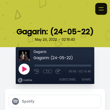
Gagarin: (24-05-22)
•
May 24, 2022
02:16:40
Gagarin
Gagarin: (24-05-22)
1x
00:00
/
02:16:40
SUBSCRIBE
SHARE
Spotify