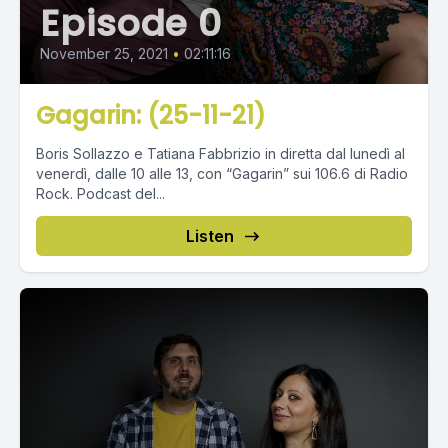
Episode 0
November 25, 2021
•
02:11:16
Gagarin: (25-11-21)
Boris Sollazzo e Tatiana Fabbrizio in diretta dal lunedì al
venerdì, dalle 10 alle 13, con “Gagarin” sui 106.6 di Radio
Rock. Podcast del...
Listen