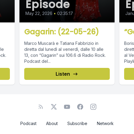
Episode
E
May 22, 2026
•
02:35:17
Janu
Gagarin: (22-05-26)
“G
Marco Muscarà e Tatiana Fabbrizio in
Boris
lle
diretta dal lunedì al venerdì, dalle 10 alle
diret
ock.
13, con “Gagarin” sui 106.6 di Radio Rock.
al Venerdì. Podcas
Podcast del...
Listen
Podcast
About
Subscribe
Network