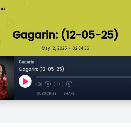
ork
Gagarin: (12-05-25)
•
May 12, 2025
02:34:36
Gagarin
Gagarin: (12-05-25)
1x
SUBSCRIBE
SHARE