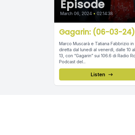
Episode
March 06, 2024
•
02:14:38
Gagarin: (06-03-24)
Marco Muscarà e Tatiana Fabbrizio in
diretta dal lunedì al venerdì, dalle 10 a
13, con “Gagarin” sui 106.6 di Radio R
Podcast del...
Listen