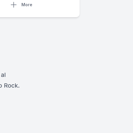
More
 al
io Rock.