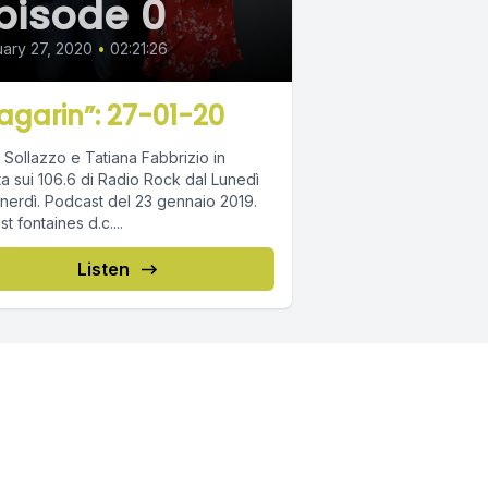
pisode 0
ary 27, 2020
•
02:21:26
agarin”: 27-01-20
 Sollazzo e Tatiana Fabbrizio in
ta sui 106.6 di Radio Rock dal Lunedì
t del 23 gennaio 2019.
Playlist fontaines d.c....
Listen