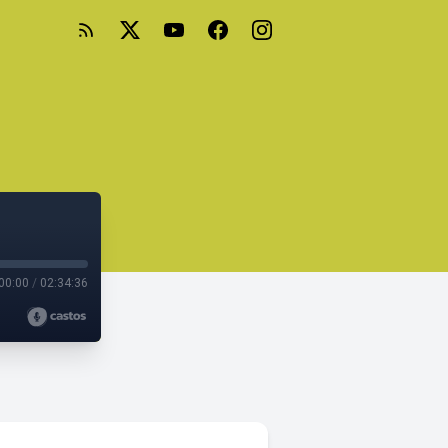
00:00
/
02:34:36