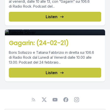
al venerdì, dalle 10 alle 13, con “Gagarin” sui 106.6
di Radio Rock. Podcast del...
Episode 0
Listen
February 25, 2021
•
02:28:37
Gagarin: (24-02-21)
Boris Sollazzo e Tatiana Fabbrizio in diretta sui 106.6
di Radio Rock dal Lunedì al Venerdì dalle 10.00 alle
13.00. Podcast del 24 febbraio...
Listen