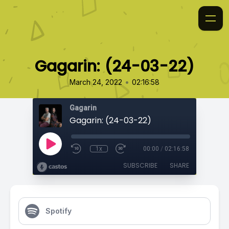
Gagarin: (24-03-22)
•
March 24, 2022
02:16:58
Gagarin
Gagarin: (24-03-22)
1x
00:00
/
02:16:58
SUBSCRIBE
SHARE
Spotify