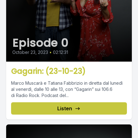
Episode 0
October 23, 2023
•
02:12:31
Gagarin: (23-10-23)
Marco Muscarà e Tatiana Fabbrizio in diretta dal lunedì
al venerdì, dalle 10 alle 13, con “Gagarin” sui 106.6
di Radio Rock. Podcast del...
Listen