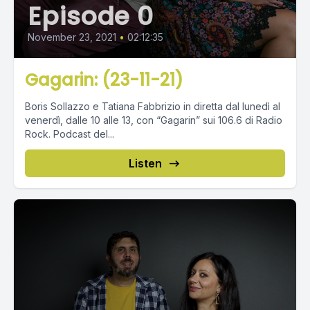
Episode 0
November 23, 2021
•
02:12:35
Gagarin: (23-11-21)
Boris Sollazzo e Tatiana Fabbrizio in diretta dal lunedì al
venerdì, dalle 10 alle 13, con “Gagarin” sui 106.6 di Radio
Rock. Podcast del...
Listen