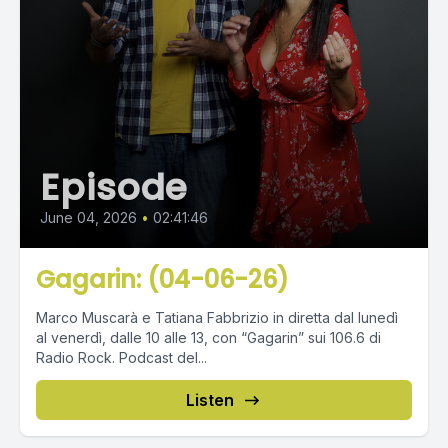
Episode
June 04, 2026
•
02:41:46
Gagarin: (04-06-26)
Marco Muscarà e Tatiana Fabbrizio in diretta dal lunedì
al venerdì, dalle 10 alle 13, con “Gagarin” sui 106.6 di
Radio Rock. Podcast del...
Listen