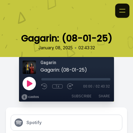
Gagarin: (08-01-25)
•
January 08, 2025
02:43:32
Gagarin
Gagarin: (08-01-25)
1x
00:00
/
02:43:32
SUBSCRIBE
SHARE
Spotify