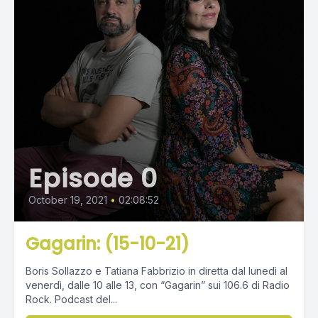
Episode 0
October 19, 2021
•
02:08:52
Gagarin: (15-10-21)
Boris Sollazzo e Tatiana Fabbrizio in diretta dal lunedì al
venerdì, dalle 10 alle 13, con “Gagarin” sui 106.6 di Radio
Rock. Podcast del...