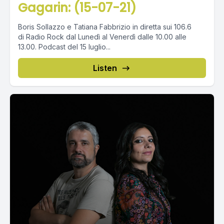
Gagarin: (15-07-21)
Boris Sollazzo e Tatiana Fabbrizio in diretta sui 106.6
di Radio Rock dal Lunedì al Venerdì dalle 10.00 alle
13.00. Podcast del 15 luglio...
Listen