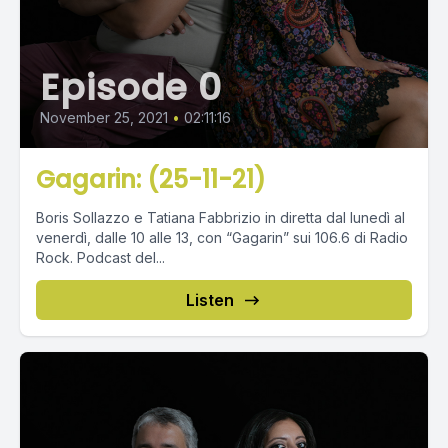
Episode 0
November 25, 2021
•
02:11:16
Gagarin: (25-11-21)
Boris Sollazzo e Tatiana Fabbrizio in diretta dal lunedì al
venerdì, dalle 10 alle 13, con “Gagarin” sui 106.6 di Radio
Rock. Podcast del...
Listen