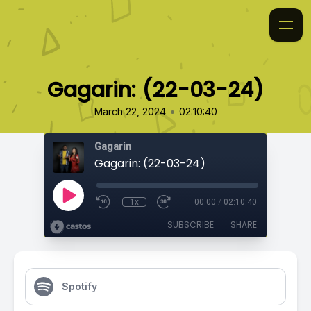
Gagarin: (22-03-24)
•
March 22, 2024
02:10:40
Gagarin
Gagarin: (22-03-24)
1x
00:00
/
02:10:40
SUBSCRIBE
SHARE
Spotify