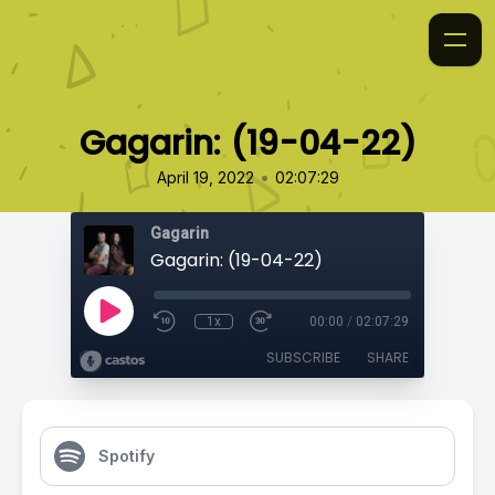
Gagarin: (19-04-22)
•
April 19, 2022
02:07:29
Gagarin
Gagarin: (19-04-22)
1x
00:00
/
02:07:29
SUBSCRIBE
SHARE
Spotify