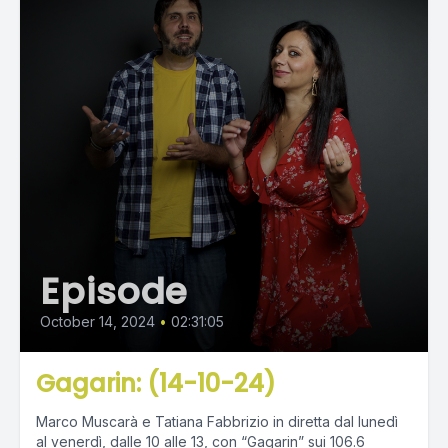
Episode
October 14, 2024
•
02:31:05
Gagarin: (14-10-24)
Marco Muscarà e Tatiana Fabbrizio in diretta dal lunedì
al venerdì, dalle 10 alle 13, con “Gagarin” sui 106.6