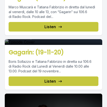
Marco Muscarà e Tatiana Fabbrizio in diretta dal lunedì
al venerdì, dalle 10 alle 13, con “Gagarin” sui 106.6
di Radio Rock. Podcast del...
Episode 0
Listen
November 19, 2020
•
02:23:53
Gagarin: (19-11-20)
Boris Sollazzo e Tatiana Fabbrizio in diretta sui 106.6
di Radio Rock dal Lunedì al Venerdì dalle 10.00 alle
13.00. Podcast del 19 novembre...
Listen