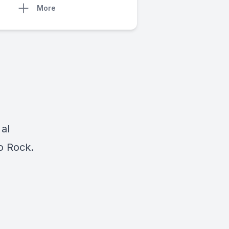
More
 al
io Rock.