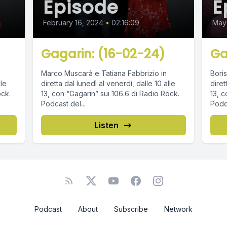
Episode
E
February 16, 2024
•
02:16:09
May 
Gagarin: (16-02-24)
Ga
Marco Muscarà e Tatiana Fabbrizio in
Boris
lle
diretta dal lunedì al venerdì, dalle 10 alle
diret
ock.
13, con “Gagarin” sui 106.6 di Radio Rock.
13, c
Podcast del...
Podca
Listen
Podcast
About
Subscribe
Network