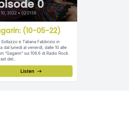
pisode 0
10, 2022
•
02:21:58
garin: (10-05-22)
 Sollazzo e Tatiana Fabbrizio in
ta dal lunedì al venerdì, dalle 10 alle
on “Gagarin” sui 106.6 di Radio Rock.
st del...
Listen