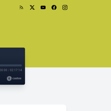
00:00
/
02:17:14