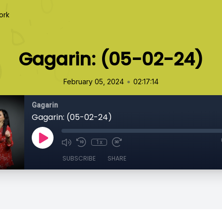
ork
Gagarin: (05-02-24)
•
February 05, 2024
02:17:14
Gagarin
Gagarin: (05-02-24)
1x
SUBSCRIBE
SHARE