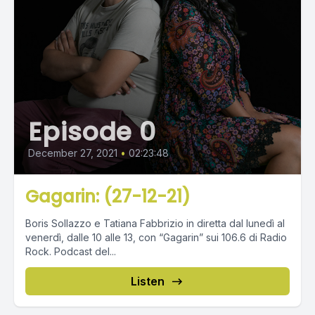
Episode 0
December 27, 2021
•
02:23:48
Gagarin: (27-12-21)
Boris Sollazzo e Tatiana Fabbrizio in diretta dal lunedì al
venerdì, dalle 10 alle 13, con “Gagarin” sui 106.6 di Radio
Rock. Podcast del...
Listen