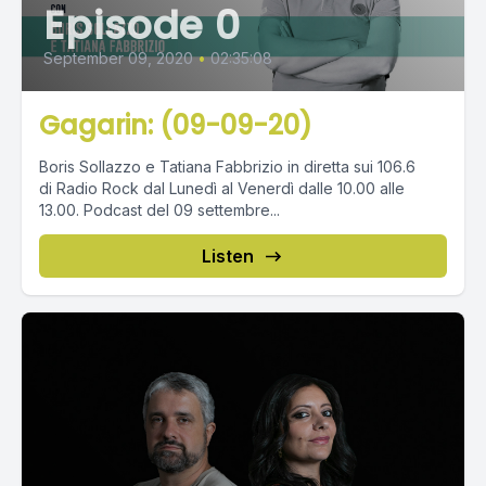
Episode 0
September 09, 2020
•
02:35:08
Gagarin: (09-09-20)
Boris Sollazzo e Tatiana Fabbrizio in diretta sui 106.6
di Radio Rock dal Lunedì al Venerdì dalle 10.00 alle
13.00. Podcast del 09 settembre...
Listen