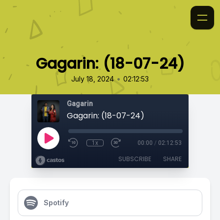
Gagarin: (18-07-24)
•
July 18, 2024
02:12:53
Gagarin
Gagarin: (18-07-24)
1x
00:00
/
02:12:53
SUBSCRIBE
SHARE
Spotify