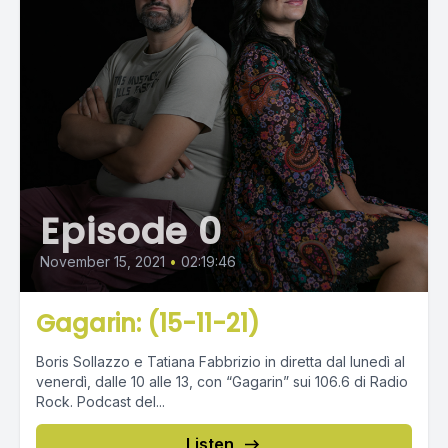
Episode 0
November 15, 2021
•
02:19:46
Gagarin: (15-11-21)
Boris Sollazzo e Tatiana Fabbrizio in diretta dal lunedì al
venerdì, dalle 10 alle 13, con “Gagarin” sui 106.6 di Radio
Rock. Podcast del...
Listen