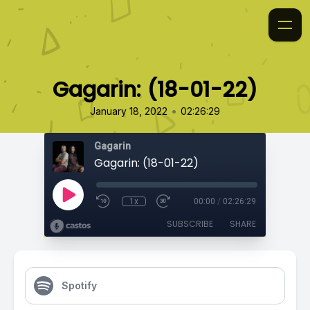
Gagarin: (18-01-22)
•
January 18, 2022
02:26:29
Gagarin
Gagarin: (18-01-22)
1x
00:00
/
02:26:29
SUBSCRIBE
SHARE
Spotify