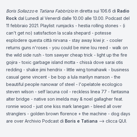
Boris Sollazzo
e
Tatiana Fabbrizio
in diretta sui 106.6 di
Radio
Rock
dal Lunedì al Venerdì dalle 10.00 alle 13.00. Podcast del
11 febbraio 2021. Playlist: rumjacks - hestia rolling stones - (i
can't get no) satisfaction la scala shepard - potesse
esplodere questa città nirvana - stay away kiwi jr. - cooler
returns guns n'roses - you could be mine lou reed - walk on
the wild side rush - tom sawyer cheap trick - light up the fire
gojira - toxic garbage island motta - chissà dove sarai otis
redding - shake jimi hendrix - little wing tomahawk - business
casual gene vincent - be bop a lula marilyn manson - the
beautiful people nanowar of steel - l'opelatole ecologico
steven wilson - self lacuna coil - reckless linea 77 - fantasma
alter bridge - native son imelda may & noel gallagher feat.
ronnie wood - just one kiss mark lanegan - bleed all over
stranglers - golden brown florence + the machine - dog days
are over Archivio Podcast di
Boris e Tatiana
—-> clicca
QUI.