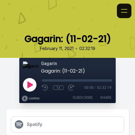
Gagarin: (11-02-21)
•
February 11, 2021
02:32:19
Gagarin
Gagarin: (11-02-21)
1x
00:00
/
02:32:19
SUBSCRIBE
SHARE
Spotify