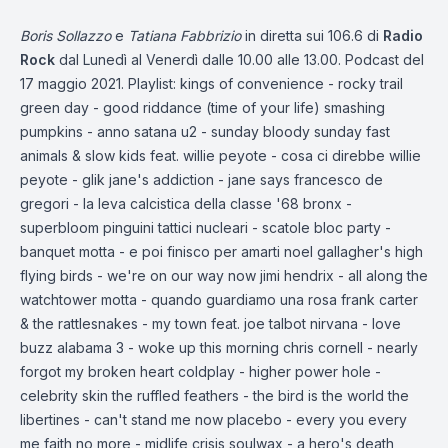
Boris Sollazzo
e
Tatiana Fabbrizio
in diretta sui 106.6 di
Radio
Rock
dal Lunedì al Venerdì dalle 10.00 alle 13.00. Podcast del
17 maggio 2021. Playlist: kings of convenience - rocky trail
green day - good riddance (time of your life) smashing
pumpkins - anno satana u2 - sunday bloody sunday fast
animals & slow kids feat. willie peyote - cosa ci direbbe willie
peyote - glik jane's addiction - jane says francesco de
gregori - la leva calcistica della classe '68 bronx -
superbloom pinguini tattici nucleari - scatole bloc party -
banquet motta - e poi finisco per amarti noel gallagher's high
flying birds - we're on our way now jimi hendrix - all along the
watchtower motta - quando guardiamo una rosa frank carter
& the rattlesnakes - my town feat. joe talbot nirvana - love
buzz alabama 3 - woke up this morning chris cornell - nearly
forgot my broken heart coldplay - higher power hole -
celebrity skin the ruffled feathers - the bird is the world the
libertines - can't stand me now placebo - every you every
me faith no more - midlife crisis soulwax - a hero's death