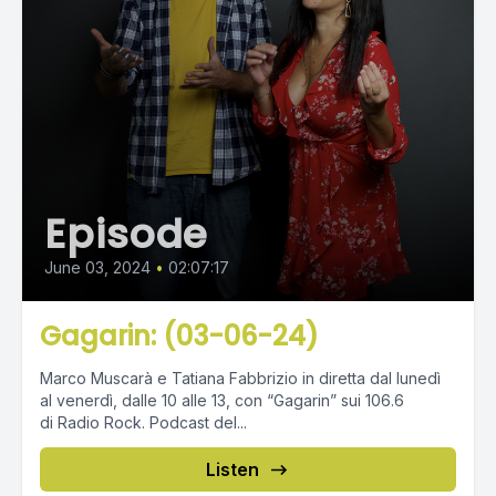
Episode
June 03, 2024
•
02:07:17
Gagarin: (03-06-24)
Marco Muscarà e Tatiana Fabbrizio in diretta dal lunedì
al venerdì, dalle 10 alle 13, con “Gagarin” sui 106.6
di Radio Rock. Podcast del...
Listen