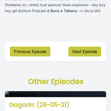
(fontaines d.c. remix) bud spencer blues explosion - hey boy
hey girl Archivio Podcast di
Boris e Tatiana
—-> clicca
QUI.
Previous Episode
Next Episode
Episode 0
Other Episodes
May 26, 2021
•
02:46:38
Gagarin: (26-05-21)