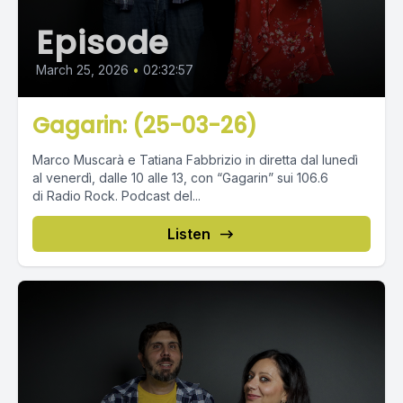
Episode
March 25, 2026
•
02:32:57
Gagarin: (25-03-26)
Marco Muscarà e Tatiana Fabbrizio in diretta dal lunedì
al venerdì, dalle 10 alle 13, con “Gagarin” sui 106.6
di Radio Rock. Podcast del...
Listen