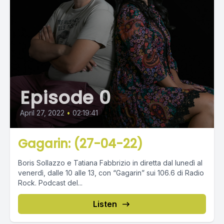
Episode 0
April 27, 2022
•
02:19:41
Gagarin: (27-04-22)
Boris Sollazzo e Tatiana Fabbrizio in diretta dal lunedì al
venerdì, dalle 10 alle 13, con “Gagarin” sui 106.6 di Radio
Rock. Podcast del...
Listen