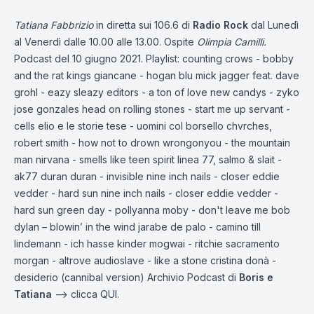
Tatiana Fabbrizio
in diretta sui 106.6 di
Radio Rock
dal Lunedì
al Venerdì dalle 10.00 alle 13.00. Ospite
Olimpia Camilli.
Podcast del 10 giugno 2021. Playlist: counting crows - bobby
and the rat kings giancane - hogan blu mick jagger feat. dave
grohl - eazy sleazy editors - a ton of love new candys - zyko
jose gonzales head on rolling stones - start me up servant -
cells elio e le storie tese - uomini col borsello chvrches,
robert smith - how not to drown wrongonyou - the mountain
man nirvana - smells like teen spirit linea 77, salmo & slait -
ak77 duran duran - invisible nine inch nails - closer eddie
vedder - hard sun nine inch nails - closer eddie vedder -
hard sun green day - pollyanna moby - don't leave me bob
dylan – blowin’ in the wind jarabe de palo - camino till
lindemann - ich hasse kinder mogwai - ritchie sacramento
morgan - altrove audioslave - like a stone cristina donà -
desiderio (cannibal version) Archivio Podcast di
Boris e
Tatiana
—-> clicca
QUI.