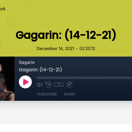
ork
Gagarin: (14-12-21)
•
December 14, 2021
02:20:12
Gagarin
Gagarin: (14-12-21)
1x
SUBSCRIBE
SHARE