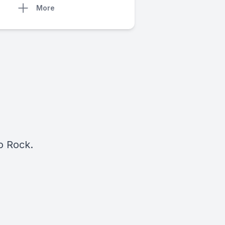
More
l
io Rock.