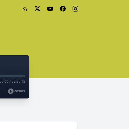
00:00
/
02:20:12