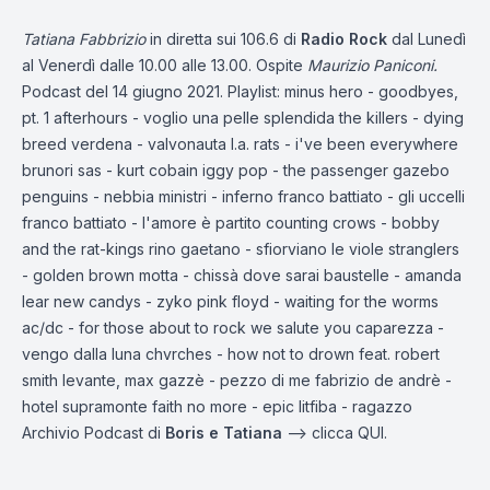
Tatiana Fabbrizio
in diretta sui 106.6 di
Radio Rock
dal Lunedì
al Venerdì dalle 10.00 alle 13.00. Ospite
Maurizio Paniconi.
Podcast del 14 giugno 2021. Playlist: minus hero - goodbyes,
pt. 1 afterhours - voglio una pelle splendida the killers - dying
breed verdena - valvonauta l.a. rats - i've been everywhere
brunori sas - kurt cobain iggy pop - the passenger gazebo
penguins - nebbia ministri - inferno franco battiato - gli uccelli
franco battiato - l'amore è partito counting crows - bobby
and the rat-kings rino gaetano - sfiorviano le viole stranglers
- golden brown motta - chissà dove sarai baustelle - amanda
lear new candys - zyko pink floyd - waiting for the worms
ac/dc - for those about to rock we salute you caparezza -
vengo dalla luna chvrches - how not to drown feat. robert
smith levante, max gazzè - pezzo di me fabrizio de andrè -
hotel supramonte faith no more - epic litfiba - ragazzo
Archivio Podcast di
Boris e Tatiana
—-> clicca
QUI.