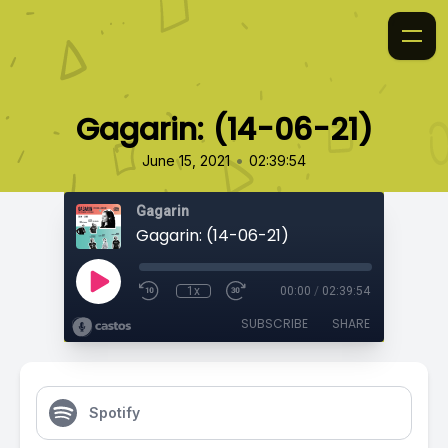
Gagarin: (14-06-21)
•
June 15, 2021
02:39:54
Gagarin
Gagarin: (14-06-21)
1x
00:00
/
02:39:54
SUBSCRIBE
SHARE
Spotify