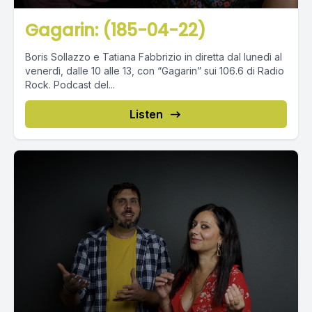
Gagarin: (185-04-22)
Boris Sollazzo e Tatiana Fabbrizio in diretta dal lunedì al
venerdì, dalle 10 alle 13, con “Gagarin” sui 106.6 di Radio
Rock. Podcast del...
Listen