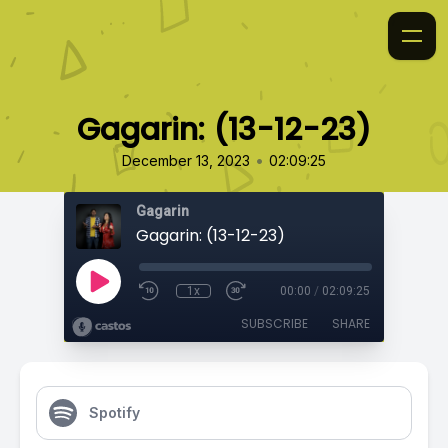
Gagarin: (13-12-23)
•
December 13, 2023
02:09:25
Gagarin
Gagarin: (13-12-23)
1x
00:00
/
02:09:25
SUBSCRIBE
SHARE
Spotify