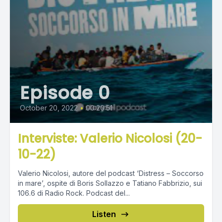
Episode 0
October 20, 2022
•
00:20:51
Interviste: Valerio Nicolosi (20-
10-22)
Valerio Nicolosi, autore del podcast ‘Distress – Soccorso
in mare’, ospite di Boris Sollazzo e Tatiano Fabbrizio, sui
106.6 di Radio Rock. Podcast del...
Listen