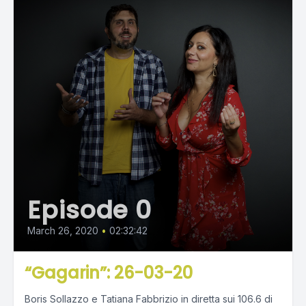
Episode 0
March 26, 2020
•
02:32:42
“Gagarin”: 26-03-20
Boris Sollazzo e Tatiana Fabbrizio in diretta sui 106.6 di