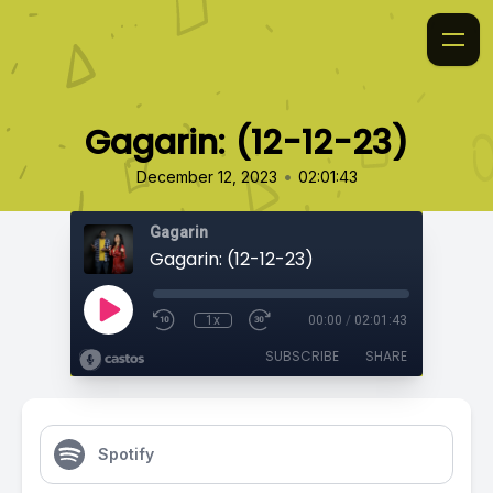
Gagarin: (12-12-23)
•
December 12, 2023
02:01:43
Gagarin
Gagarin: (12-12-23)
1x
00:00
/
02:01:43
SUBSCRIBE
SHARE
Spotify