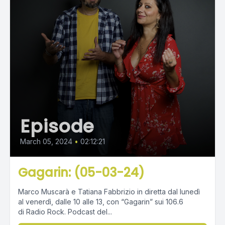
Episode
March 05, 2024
•
02:12:21
Gagarin: (05-03-24)
Marco Muscarà e Tatiana Fabbrizio in diretta dal lunedì
al venerdì, dalle 10 alle 13, con “Gagarin” sui 106.6
di Radio Rock. Podcast del...