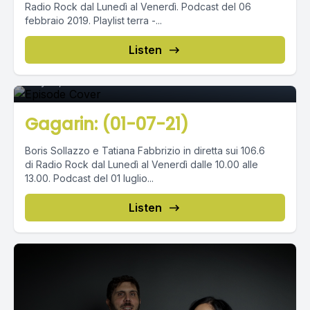
Radio Rock dal Lunedì al Venerdì. Podcast del 06
febbraio 2019. Playlist terra -...
Episode 0
Listen
July 01, 2021
•
02:43:29
Gagarin: (01-07-21)
Boris Sollazzo e Tatiana Fabbrizio in diretta sui 106.6
di Radio Rock dal Lunedì al Venerdì dalle 10.00 alle
13.00. Podcast del 01 luglio...
Listen