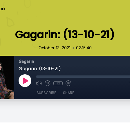
ork
Gagarin: (13-10-21)
•
October 13, 2021
02:15:40
Gagarin
Gagarin: (13-10-21)
1x
SUBSCRIBE
SHARE