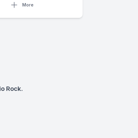
More
l
io Rock
.