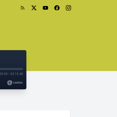
00:00
/
02:15:40