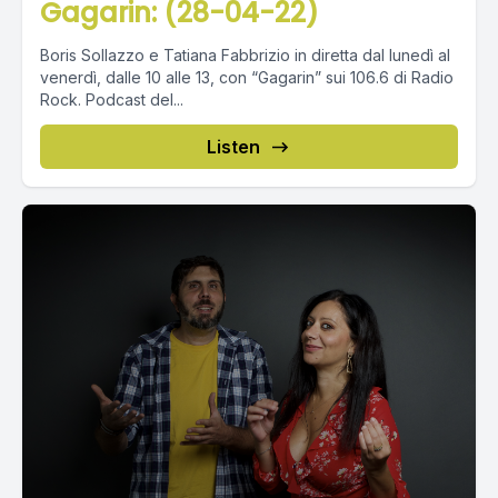
Gagarin: (28-04-22)
Boris Sollazzo e Tatiana Fabbrizio in diretta dal lunedì al
venerdì, dalle 10 alle 13, con “Gagarin” sui 106.6 di Radio
Rock. Podcast del...
Listen