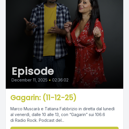
Episode
December 11, 2025
•
02:36:02
Gagarin: (11-12-25)
Marco Muscarà e Tatiana Fabbrizio in diretta dal lunedì
al venerdì, dalle 10 alle 13, con “Gagarin” sui 106.6
di Radio Rock. Podcast del...