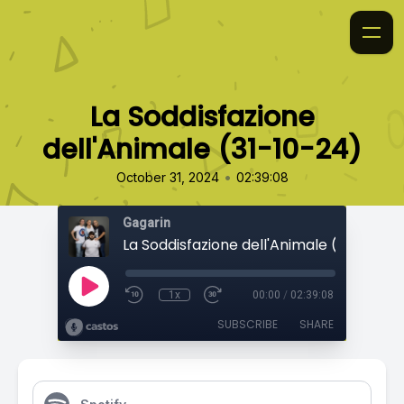
La Soddisfazione
dell'Animale (31-10-24)
•
October 31, 2024
02:39:08
Gagarin
La Soddisfazione dell'Animale (31-10-24
1x
00:00
/
02:39:08
SUBSCRIBE
SHARE