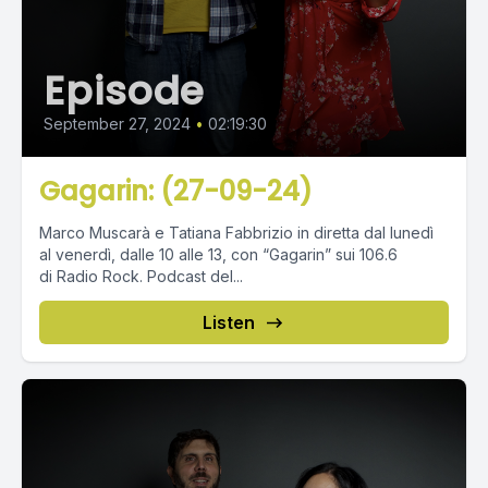
Episode
September 27, 2024
•
02:19:30
Gagarin: (27-09-24)
Marco Muscarà e Tatiana Fabbrizio in diretta dal lunedì
al venerdì, dalle 10 alle 13, con “Gagarin” sui 106.6
di Radio Rock. Podcast del...
Listen