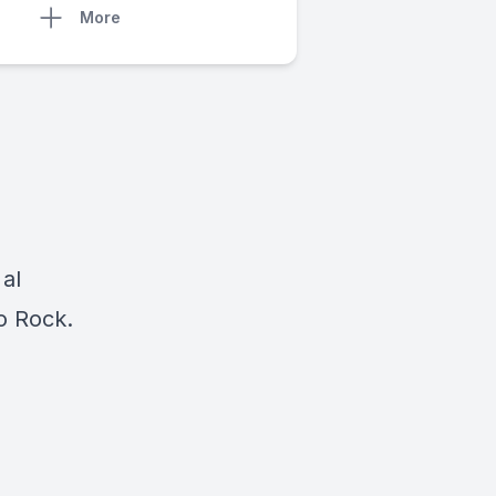
More
 al
io Rock.