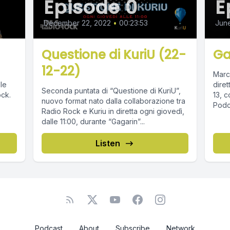
Episode 0
E
December 22, 2022
•
00:23:53
Jun
Questione di KuriU (22-
Ga
12-22)
Marc
lle
diret
Seconda puntata di “Questione di KuriU”,
ock.
13, c
nuovo format nato dalla collaborazione tra
Podca
Radio Rock e Kuriu in diretta ogni giovedì,
dalle 11:00, durante “Gagarin”...
Listen
Podcast
About
Subscribe
Network