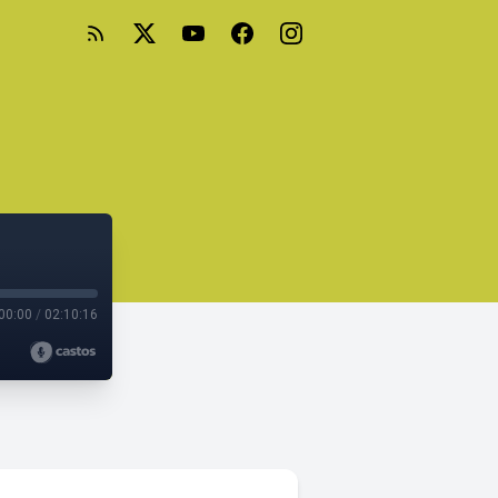
00:00
/
02:10:16