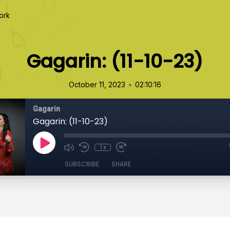
ork
Gagarin: (11-10-23)
•
October 11, 2023
02:10:16
Gagarin
Gagarin: (11-10-23)
1x
SUBSCRIBE
SHARE