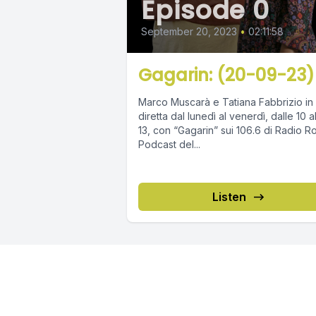
Episode 0
September 20, 2023
•
02:11:58
Gagarin: (20-09-23)
Marco Muscarà e Tatiana Fabbrizio in
diretta dal lunedì al venerdì, dalle 10 a
13, con “Gagarin” sui 106.6 di Radio R
Podcast del...
Listen