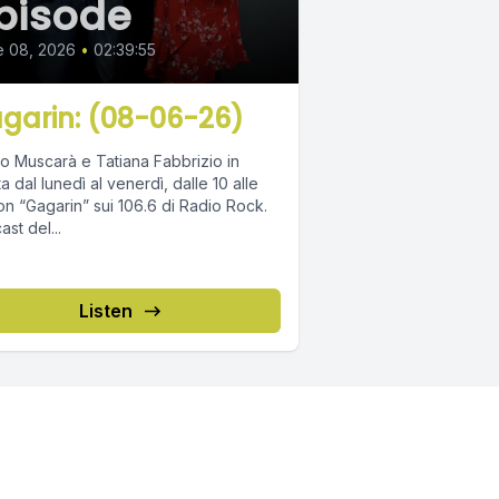
pisode
e 08, 2026
•
02:39:55
garin: (08-06-26)
o Muscarà e Tatiana Fabbrizio in
ta dal lunedì al venerdì, dalle 10 alle
on “Gagarin” sui 106.6 di Radio Rock.
st del...
Listen