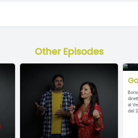
E
Other Episodes
May 
Ga
Boris
diret
al Ven
del 2