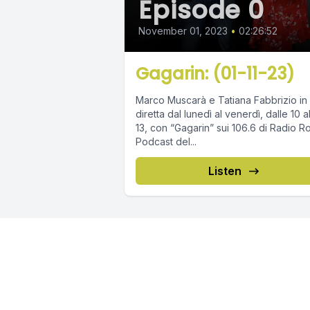
Episode 0
November 01, 2023
•
02:26:52
Gagarin: (01-11-23)
Marco Muscarà e Tatiana Fabbrizio in
diretta dal lunedì al venerdì, dalle 10 a
13, con “Gagarin” sui 106.6 di Radio R
Podcast del...
Listen