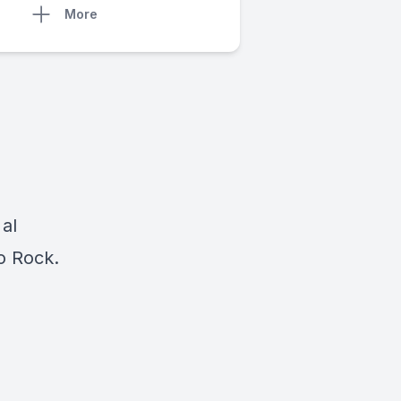
More
 al
io Rock.