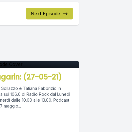
Next Episode
pisode 0
31, 2021
•
02:38:22
garin: (27-05-21)
 Sollazzo e Tatiana Fabbrizio in
ta sui 106.6 di Radio Rock dal Lunedì
erdì dalle 10.00 alle 13.00. Podcast
7 maggio...