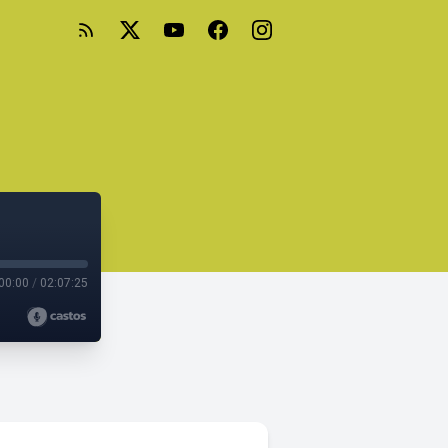
00:00
/
02:07:25