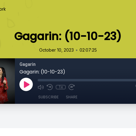
ork
Gagarin: (10-10-23)
•
October 10, 2023
02:07:25
Gagarin
Gagarin: (10-10-23)
1x
SUBSCRIBE
SHARE