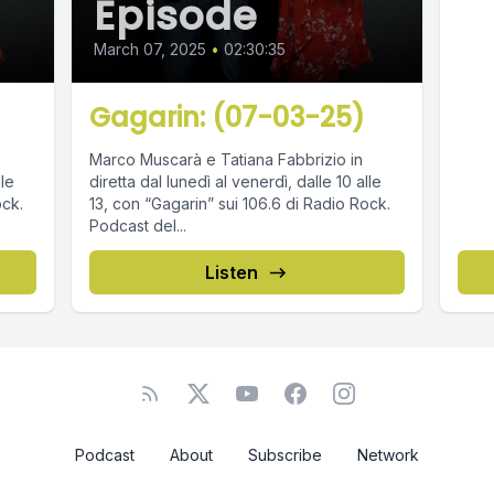
Episode
March 07, 2025
•
02:30:35
Gagarin: (07-03-25)
Marco Muscarà e Tatiana Fabbrizio in
lle
diretta dal lunedì al venerdì, dalle 10 alle
ock.
13, con “Gagarin” sui 106.6 di Radio Rock.
Podcast del...
Listen
Podcast
About
Subscribe
Network