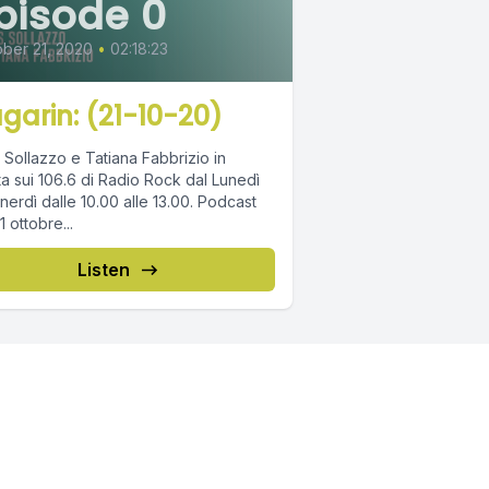
pisode 0
ber 21, 2020
•
02:18:23
garin: (21-10-20)
 Sollazzo e Tatiana Fabbrizio in
ta sui 106.6 di Radio Rock dal Lunedì
erdì dalle 10.00 alle 13.00. Podcast
1 ottobre...
Listen