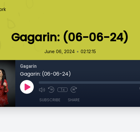
ork
Gagarin: (06-06-24)
•
June 06, 2024
02:12:15
Gagarin
Gagarin: (06-06-24)
1x
SUBSCRIBE
SHARE