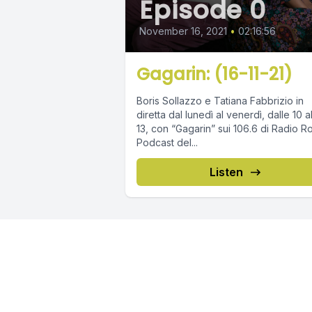
Episode 0
November 16, 2021
•
02:16:56
Gagarin: (16-11-21)
Boris Sollazzo e Tatiana Fabbrizio in
diretta dal lunedì al venerdì, dalle 10 a
13, con “Gagarin” sui 106.6 di Radio R
Podcast del...
Listen