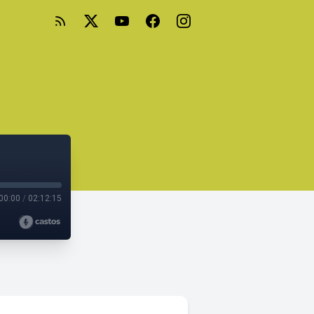
00:00
/
02:12:15