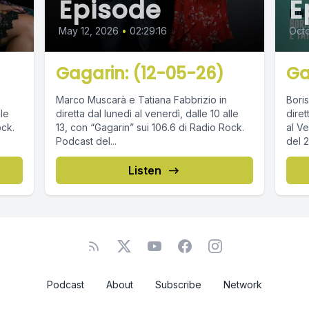
Episode
E
May 12, 2026
•
02:29:16
Octo
Gagarin: (12-05-26)
Ga
Marco Muscarà e Tatiana Fabbrizio in
Boris
lle
diretta dal lunedì al venerdì, dalle 10 alle
diret
ock.
13, con “Gagarin” sui 106.6 di Radio Rock.
al Ven
Podcast del...
del 2
Listen
Podcast
About
Subscribe
Network