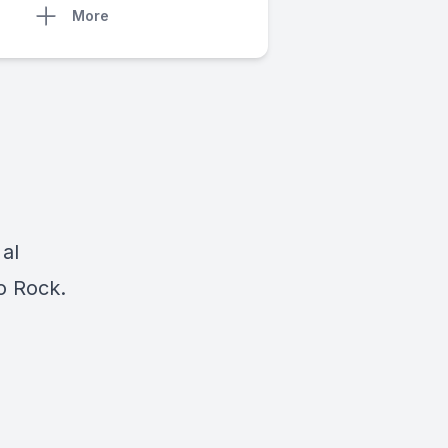
More
 al
io Rock.