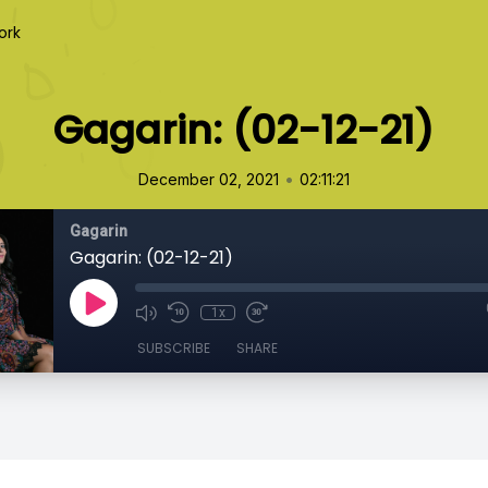
ork
Gagarin: (02-12-21)
•
December 02, 2021
02:11:21
Gagarin
Gagarin: (02-12-21)
1x
SUBSCRIBE
SHARE