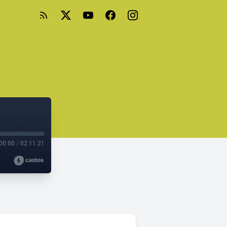
00:00
/
02:11:21