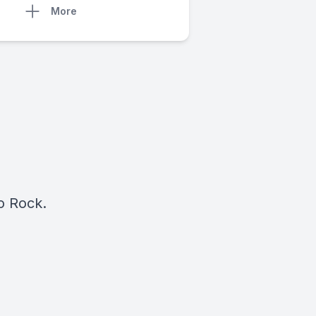
More
l
io Rock.