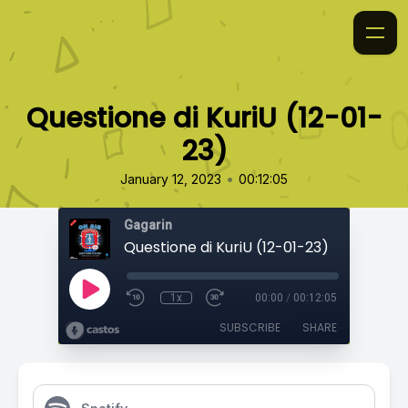
Questione di KuriU (12-01-
23)
•
January 12, 2023
00:12:05
Gagarin
Questione di KuriU (12-01-23)
1x
00:00
/
00:12:05
SUBSCRIBE
SHARE