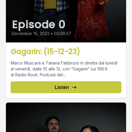
Episode 0
December 15, 2023
•
02:06:57
Gagarin: (15-12-23)
Marco Muscarà e Tatiana Fabbrizio in diretta dal lunedì
al venerdì, dalle 10 alle 13, con “Gagarin” sui 106.6
di Radio Rock. Podcast del...
Listen