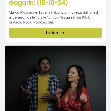
Gagarin: (15-10-24)
Marco Muscarà e Tatiana Fabbrizio in diretta dal lunedì
al venerdì, dalle 10 alle 13, con “Gagarin” sui 106.6
di Radio Rock. Podcast del...
Listen