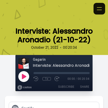
Interviste: Alessandro
Aronadio (21-10-22)
•
October 21, 2022
00:20:34
Gagarin
Interviste: Alessandro Aronadio (21-10-
1x
00:00
/
00:20:34
SUBSCRIBE
SHARE