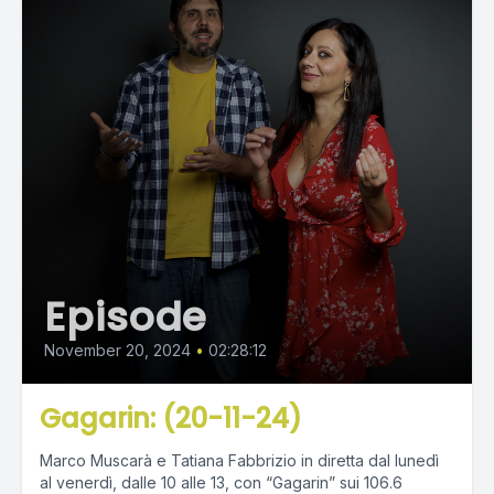
Episode
November 20, 2024
•
02:28:12
Gagarin: (20-11-24)
Marco Muscarà e Tatiana Fabbrizio in diretta dal lunedì
al venerdì, dalle 10 alle 13, con “Gagarin” sui 106.6