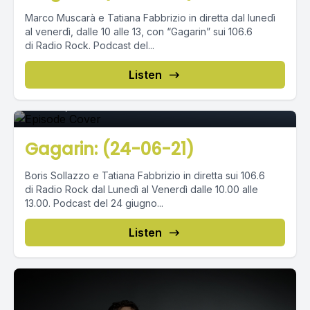
Marco Muscarà e Tatiana Fabbrizio in diretta dal lunedì
al venerdì, dalle 10 alle 13, con “Gagarin” sui 106.6
di Radio Rock. Podcast del...
Episode 0
Listen
June 24, 2021
•
02:36:29
Gagarin: (24-06-21)
Boris Sollazzo e Tatiana Fabbrizio in diretta sui 106.6
di Radio Rock dal Lunedì al Venerdì dalle 10.00 alle
13.00. Podcast del 24 giugno...
Listen