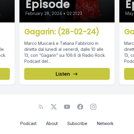
Episode
E
February 28, 2024
•
02:21:23
May
Gagarin: (28-02-24)
Ga
Marco Muscarà e Tatiana Fabbrizio in
Marc
lle
diretta dal lunedì al venerdì, dalle 10 alle
diret
ock.
13, con “Gagarin” sui 106.6 di Radio Rock.
13, c
Podcast del...
Podca
Listen
Podcast
About
Subscribe
Network