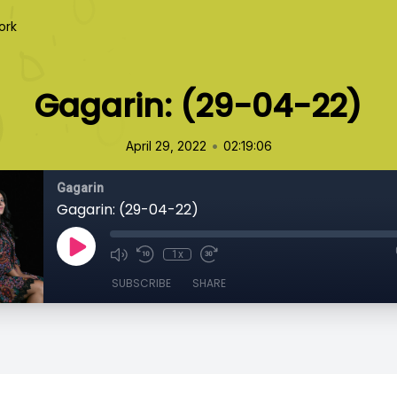
ork
Gagarin: (29-04-22)
•
April 29, 2022
02:19:06
Gagarin
Gagarin: (29-04-22)
1x
SUBSCRIBE
SHARE