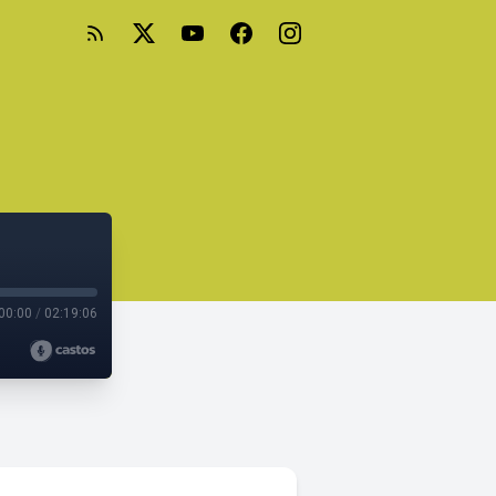
00:00
/
02:19:06