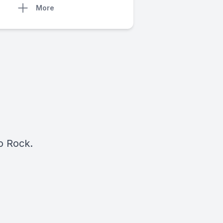
More
l
io Rock.