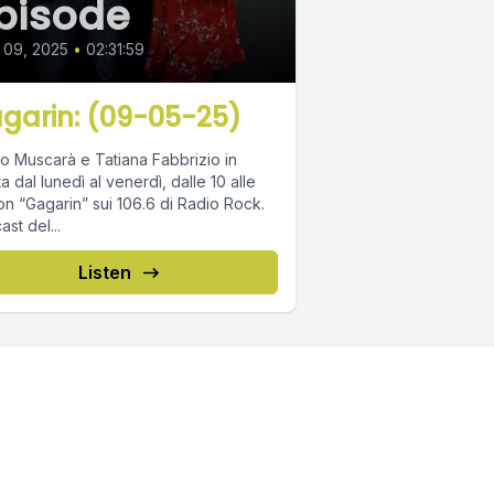
pisode
 09, 2025
•
02:31:59
garin: (09-05-25)
o Muscarà e Tatiana Fabbrizio in
ta dal lunedì al venerdì, dalle 10 alle
on “Gagarin” sui 106.6 di Radio Rock.
st del...
Listen