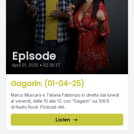
Episode
April 01, 2025
•
02:38:37
Gagarin: (01-04-25)
Marco Muscarà e Tatiana Fabbrizio in diretta dal lunedì
al venerdì, dalle 10 alle 13, con “Gagarin” sui 106.6
di Radio Rock. Podcast del...
Listen