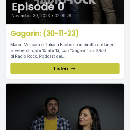
Episode 0
November 30, 2023
•
02:09:29
Gagarin: (30-11-23)
Marco Muscarà e Tatiana Fabbrizio in diretta dal lunedì
al venerdì, dalle 10 alle 13, con “Gagarin” sui 106.6
di Radio Rock. Podcast del...
Listen