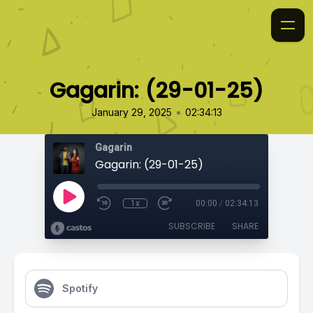
Gagarin: (29-01-25)
•
January 29, 2025
02:34:13
Gagarin
Gagarin: (29-01-25)
1x
00:00
/
02:34:13
SUBSCRIBE
SHARE
Spotify