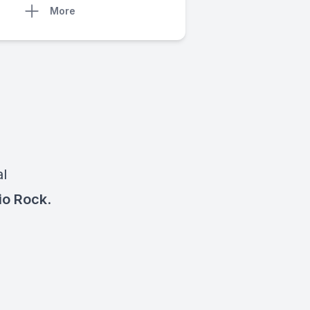
More
al
io Rock
.