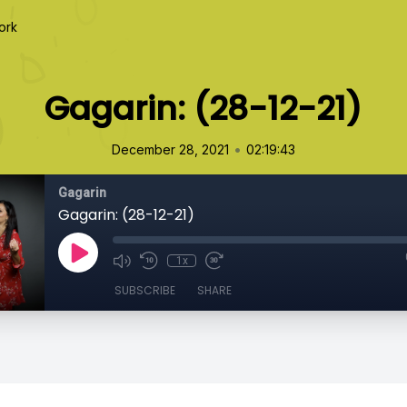
ork
Gagarin: (28-12-21)
•
December 28, 2021
02:19:43
Gagarin
Gagarin: (28-12-21)
1x
SUBSCRIBE
SHARE