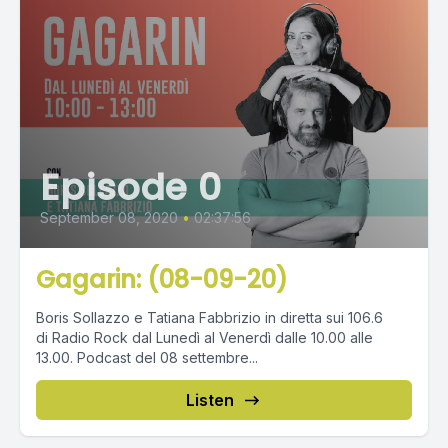
Episode 0
September 08, 2020
•
02:37:56
Gagarin: (08-09-20)
Boris Sollazzo e Tatiana Fabbrizio in diretta sui 106.6
di Radio Rock dal Lunedì al Venerdì dalle 10.00 alle
13.00. Podcast del 08 settembre...
Listen