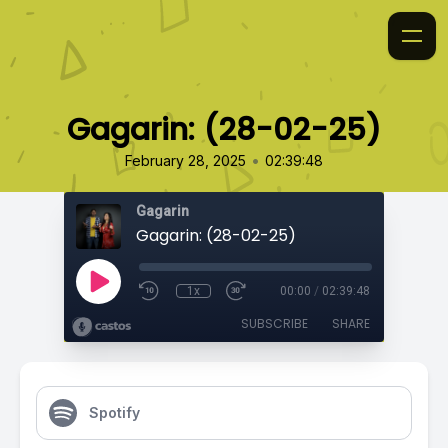
Gagarin: (28-02-25)
•
February 28, 2025
02:39:48
Gagarin
Gagarin: (28-02-25)
1x
00:00
/
02:39:48
SUBSCRIBE
SHARE
Spotify