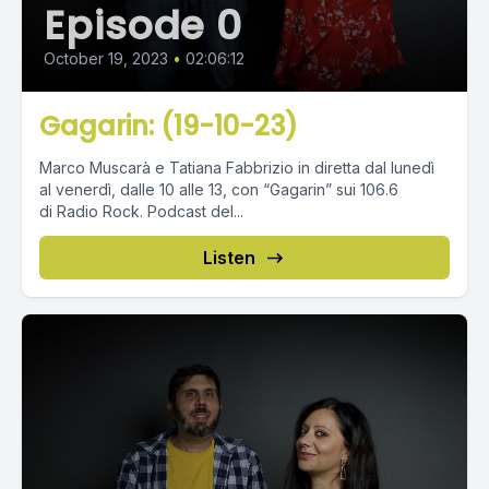
Episode 0
October 19, 2023
•
02:06:12
Gagarin: (19-10-23)
Marco Muscarà e Tatiana Fabbrizio in diretta dal lunedì
al venerdì, dalle 10 alle 13, con “Gagarin” sui 106.6
di Radio Rock. Podcast del...
Listen