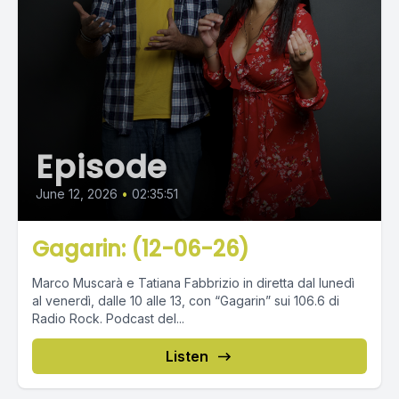
Episode
June 12, 2026
•
02:35:51
Gagarin: (12-06-26)
Marco Muscarà e Tatiana Fabbrizio in diretta dal lunedì
al venerdì, dalle 10 alle 13, con “Gagarin” sui 106.6 di
Radio Rock. Podcast del...
Listen