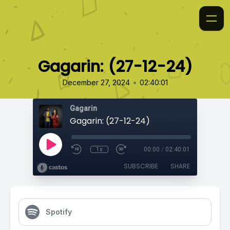
Gagarin: (27-12-24)
•
December 27, 2024
02:40:01
Gagarin
Gagarin: (27-12-24)
1x
00:00
/
02:40:01
SUBSCRIBE
SHARE
Spotify