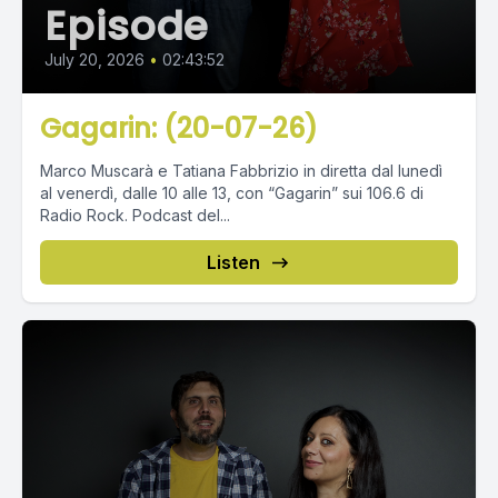
Episode
July 20, 2026
•
02:43:52
Gagarin: (20-07-26)
Marco Muscarà e Tatiana Fabbrizio in diretta dal lunedì
al venerdì, dalle 10 alle 13, con “Gagarin” sui 106.6 di
Radio Rock. Podcast del...
Listen