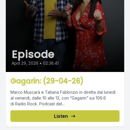
Episode
April 29, 2026
•
02:38:41
Gagarin: (29-04-26)
Marco Muscarà e Tatiana Fabbrizio in diretta dal lunedì
al venerdì, dalle 10 alle 13, con “Gagarin” sui 106.6
di Radio Rock. Podcast del...
Listen