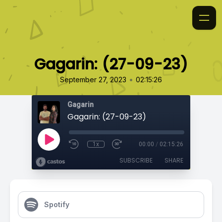
Gagarin: (27-09-23)
•
September 27, 2023
02:15:26
Gagarin
Gagarin: (27-09-23)
1x
00:00
/
02:15:26
SUBSCRIBE
SHARE
Spotify