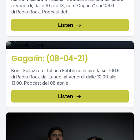
al venerdì, dalle 10 alle 13, con “Gagarin” sui 106.6
di Radio Rock. Podcast del...
Episode 0
Listen
April 08, 2021
•
02:37:34
Gagarin: (08-04-21)
Boris Sollazzo e Tatiana Fabbrizio in diretta sui 106.6
di Radio Rock dal Lunedì al Venerdì dalle 10.00 alle
13.00. Podcast del 08 aprile...
Listen