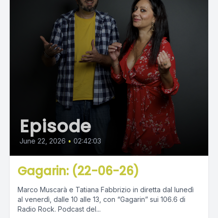
Episode
June 22, 2026
•
02:42:03
Gagarin: (22-06-26)
Marco Muscarà e Tatiana Fabbrizio in diretta dal lunedì
al venerdì, dalle 10 alle 13, con “Gagarin” sui 106.6 di
Radio Rock. Podcast del...