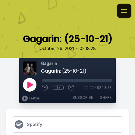
Gagarin: (25-10-21)
•
October 26, 2021
02:18:28
Gagarin
Gagarin: (25-10-21)
1x
00:00
/
02:18:28
SUBSCRIBE
SHARE
Spotify