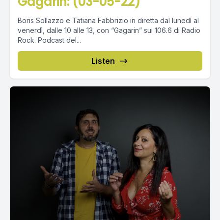
Gagarin: (03-05-22)
Boris Sollazzo e Tatiana Fabbrizio in diretta dal lunedì al
venerdì, dalle 10 alle 13, con “Gagarin” sui 106.6 di Radio
Rock. Podcast del...
Listen