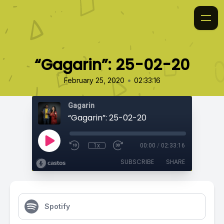
“Gagarin”: 25-02-20
•
February 25, 2020
02:33:16
Gagarin
“Gagarin”: 25-02-20
1x
00:00
/
02:33:16
SUBSCRIBE
SHARE
Spotify