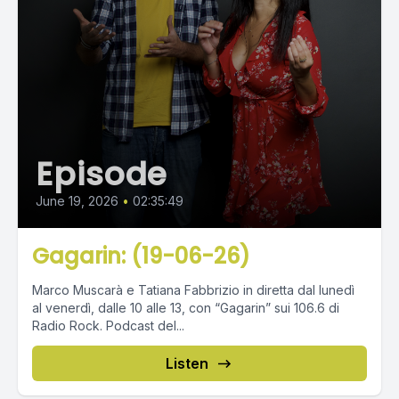
Episode
June 19, 2026
•
02:35:49
Gagarin: (19-06-26)
Marco Muscarà e Tatiana Fabbrizio in diretta dal lunedì
al venerdì, dalle 10 alle 13, con “Gagarin” sui 106.6 di
Radio Rock. Podcast del...
Listen