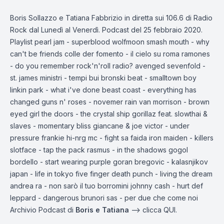
Boris Sollazzo e Tatiana Fabbrizio in diretta sui 106.6 di Radio
Rock dal Lunedì al Venerdì. Podcast del 25 febbraio 2020.
Playlist pearl jam - superblood wolfmoon smash mouth - why
can't be friends colle der fomento - il cielo su roma ramones
- do you remember rock'n'roll radio? avenged sevenfold -
st. james ministri - tempi bui bronski beat - smalltown boy
linkin park - what i've done beast coast - everything has
changed guns n' roses - novemer rain van morrison - brown
eyed girl the doors - the crystal ship gorillaz feat. slowthai &
slaves - momentary bliss giancane & joe victor - under
pressure frankie hi-nrg mc - fight sa faida iron maiden - killers
slotface - tap the pack rasmus - in the shadows gogol
bordello - start wearing purple goran bregovic - kalasnjikov
japan - life in tokyo five finger death punch - living the dream
andrea ra - non sarò il tuo borromini johnny cash - hurt def
leppard - dangerous brunori sas - per due che come noi
Archivio Podcast di
Boris e Tatiana
—-> clicca
QUI.