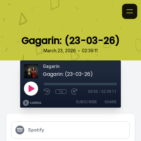
Gagarin: (23-03-26)
•
March 23, 2026
02:39:11
Gagarin
Gagarin: (23-03-26)
1x
00:00
/
02:39:11
SUBSCRIBE
SHARE
Spotify