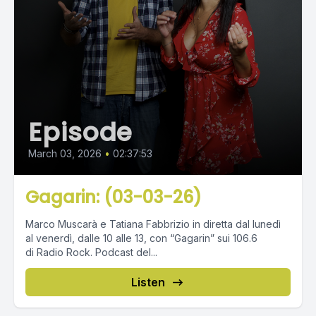
Episode
March 03, 2026
•
02:37:53
Gagarin: (03-03-26)
Marco Muscarà e Tatiana Fabbrizio in diretta dal lunedì
al venerdì, dalle 10 alle 13, con “Gagarin” sui 106.6
di Radio Rock. Podcast del...
Listen