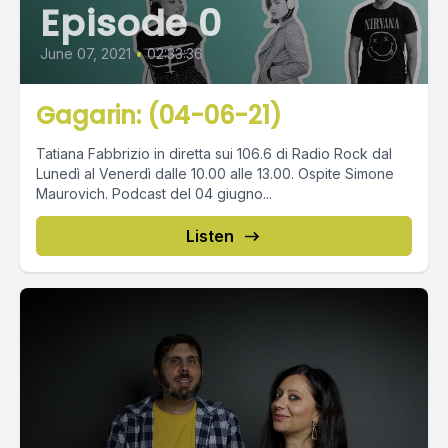
Episode 0
June 07, 2021
•
02:33:36
Gagarin: (04-06-21)
Tatiana Fabbrizio in diretta sui 106.6 di Radio Rock dal
Lunedì al Venerdì dalle 10.00 alle 13.00. Ospite Simone
Maurovich. Podcast del 04 giugno...
Listen